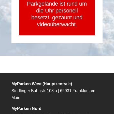
Parkgelände ist rund um
die Uhr personell
besetzt, gezäunt und
videoüberwacht.
MyParken West (Hauptzentrale)
Sindlinger Bahnstr. 103 a | 65931 Frankfurt am
Main
MyParken Nord